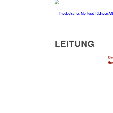
A
LEITUNG
Da
Hen