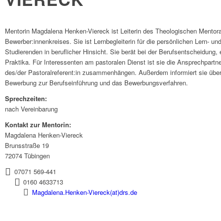
Mentorin Magdalena Henken-Viereck ist Leiterin des Theologischen Mentora
Bewerber:innenkreises. Sie ist Lernbegleiterin für die persönlichen Lern- un
Studierenden in beruflicher Hinsicht. Sie berät bei der Berufsentscheidung, 
Praktika. Für Interessenten am pastoralen Dienst ist sie die Ansprechpartne
des/der Pastoralreferent:in zusammenhängen. Außerdem informiert sie über
Bewerbung zur Berufs­ein­führung und das Bewerbungsverfahren.
Sprechzeiten:
nach Vereinbarung
Kontakt zur Mentorin:
Magdalena Henken-Viereck
Brunsstraße 19
72074 Tübingen
07071 569-441
0160 4633713
Magdalena.Henken-Viereck(at)drs.de